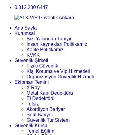
0.312.230 6447
Ana Sayfa
Kurumsal
Bizi Yakından Tanıyın
İnsan Kaynakları Politikamız
Kalite Politikamız
KVKK
Güvenlik Şirketi
Fiziki Güvenlik
Kişi Koruma ve Vip Hizmetleri
Organizasyon Güvenlik Hizmeti
Ekipman Temini
X Ray
Metal Kapı Dedektörü
El Dedektörü
Telsiz
Akordiyon Bariyer
Şerit Bariyer
Güvenlik Tur Sistem
Güvenlik Kursu
Temel Eğitim