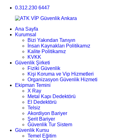
0.312.230 6447
Ana Sayfa
Kurumsal
Bizi Yakından Tanıyın
İnsan Kaynakları Politikamız
Kalite Politikamız
KVKK
Güvenlik Şirketi
Fiziki Güvenlik
Kişi Koruma ve Vip Hizmetleri
Organizasyon Güvenlik Hizmeti
Ekipman Temini
X Ray
Metal Kapı Dedektörü
El Dedektörü
Telsiz
Akordiyon Bariyer
Şerit Bariyer
Güvenlik Tur Sistem
Güvenlik Kursu
Temel Eğitim