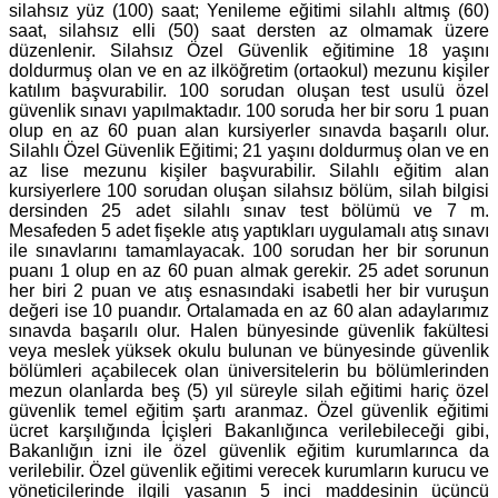
silahsız yüz (100) saat; Yenileme eğitimi silahlı altmış (60)
saat, silahsız elli (50) saat dersten az olmamak üzere
düzenlenir. Silahsız Özel Güvenlik eğitimine 18 yaşını
doldurmuş olan ve en az ilköğretim (ortaokul) mezunu kişiler
katılım başvurabilir. 100 sorudan oluşan test usulü özel
güvenlik sınavı yapılmaktadır. 100 soruda her bir soru 1 puan
olup en az 60 puan alan kursiyerler sınavda başarılı olur.
Silahlı Özel Güvenlik Eğitimi; 21 yaşını doldurmuş olan ve en
az lise mezunu kişiler başvurabilir. Silahlı eğitim alan
kursiyerlere 100 sorudan oluşan silahsız bölüm, silah bilgisi
dersinden 25 adet silahlı sınav test bölümü ve 7 m.
Mesafeden 5 adet fişekle atış yaptıkları uygulamalı atış sınavı
ile sınavlarını tamamlayacak. 100 sorudan her bir sorunun
puanı 1 olup en az 60 puan almak gerekir. 25 adet sorunun
her biri 2 puan ve atış esnasındaki isabetli her bir vuruşun
değeri ise 10 puandır. Ortalamada en az 60 alan adaylarımız
sınavda başarılı olur. Halen bünyesinde güvenlik fakültesi
veya meslek yüksek okulu bulunan ve bünyesinde güvenlik
bölümleri açabilecek olan üniversitelerin bu bölümlerinden
mezun olanlarda beş (5) yıl süreyle silah eğitimi hariç özel
güvenlik temel eğitim şartı aranmaz. Özel güvenlik eğitimi
ücret karşılığında İçişleri Bakanlığınca verilebileceği gibi,
Bakanlığın izni ile özel güvenlik eğitim kurumlarınca da
verilebilir. Özel güvenlik eğitimi verecek kurumların kurucu ve
yöneticilerinde ilgili yasanın 5 inci maddesinin üçüncü