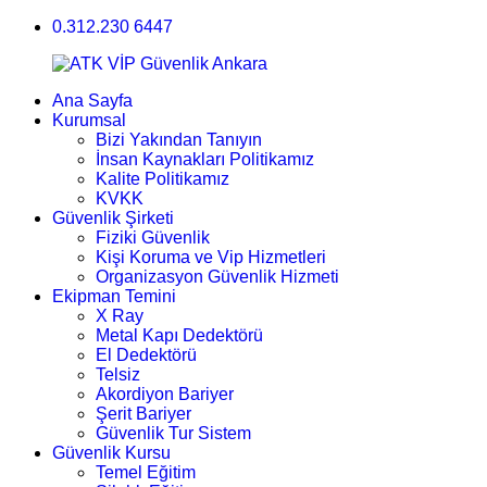
0.312.230 6447
Ana Sayfa
Kurumsal
Bizi Yakından Tanıyın
İnsan Kaynakları Politikamız
Kalite Politikamız
KVKK
Güvenlik Şirketi
Fiziki Güvenlik
Kişi Koruma ve Vip Hizmetleri
Organizasyon Güvenlik Hizmeti
Ekipman Temini
X Ray
Metal Kapı Dedektörü
El Dedektörü
Telsiz
Akordiyon Bariyer
Şerit Bariyer
Güvenlik Tur Sistem
Güvenlik Kursu
Temel Eğitim